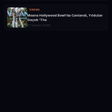
SINEMA
Moana Hollywood Bowl'da Canlandı, Yıldızlar
Geçidi ‘The
10 Temmuz 2026
📡
Tüm Kanallarımızdan Takip Edin
Yapay zeka ile derlenen güncel haberler her gün
Instagram
,
Telegram
ve diğer platformlarımızda.
Kategorine özel kanal seç, anlık bildirim al.
TEKNOLOJI
EKONOMI
SPOR
OTOMOTIV
GAMING
SINEMA