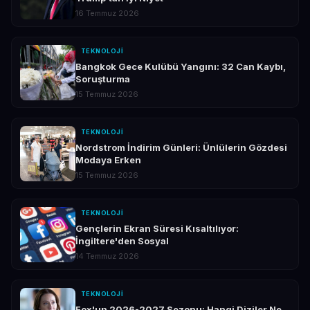
16 Temmuz 2026
TEKNOLOJI
Bangkok Gece Kulübü Yangını: 32 Can Kaybı,
Soruşturma
15 Temmuz 2026
TEKNOLOJI
Nordstrom İndirim Günleri: Ünlülerin Gözdesi
Modaya Erken
15 Temmuz 2026
TEKNOLOJI
Gençlerin Ekran Süresi Kısaltılıyor:
İngiltere'den Sosyal
14 Temmuz 2026
TEKNOLOJI
Fox'un 2026-2027 Sezonu: Hangi Diziler Ne