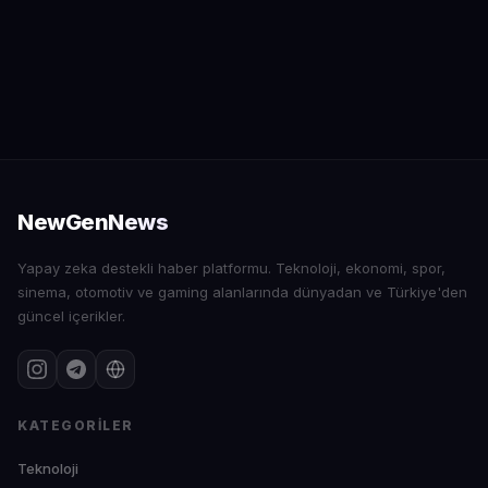
Tüm Kanalları Keşfet
→
NewGenNews
Yapay zeka destekli haber platformu. Teknoloji, ekonomi, spor,
sinema, otomotiv ve gaming alanlarında dünyadan ve Türkiye'den
güncel içerikler.
KATEGORILER
Teknoloji