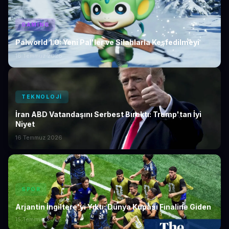
GAMING
Palworld 1.0: Yeni Pal'ler ve Silahlarla Keşfedilmeyi
16 Temmuz 2026
TEKNOLOJI
İran ABD Vatandaşını Serbest Bıraktı: Trump'tan İyi
Niyet
16 Temmuz 2026
SPOR
Arjantin İngiltere'yi Yıktı: Dünya Kupası Finaline Giden
15 Temmuz 2026