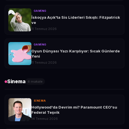
GAMING
İskoçya Açık'ta Sis Liderleri Sıkıştı: Fitzpatrick
ve
11 Temmuz 2026
GAMING
Oyun Dünyası Yazı Karşılıyor: Sıcak Günlerde
Yeni
11 Temmuz 2026
Sinema
6 makale
SINEMA
Hollywood'da Devrim mi? Paramount CEO'su
Federal Teşvik
14 Temmuz 2026