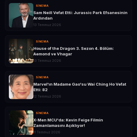
SINEMA
Sam Neill Vefat Etti: Jurassic Park Efsanesinin
Ardından
13 Temmuz 2026
SINEMA
House of the Dragon 3. Sezon 4. Bölüm:
Aemond ve Vhagar
13 Temmuz 2026
SINEMA
Marvel'ın Madame Gao'su Wai Ching Ho Vefat
Etti: 82
12 Temmuz 2026
SINEMA
X-Men MCU'da: Kevin Feige Filmin
Zamanlamasını Açıklıyor!
11 Temmuz 2026