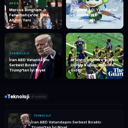
SPOR
GAMING
Marcus Bingham Jr.
Palworld 1.0: Yeni Pal'ler
Fenerbahçe'de: Pota
ve Silahlarla
Altının Yeni
Keşfedilmeyi
03
04
TEKNOLOJI
SPOR
İran ABD Vatandaşını
Arjantin İngiltere'yi Yıktı:
Serbest Bıraktı:
Dünya Kupası Finaline
Trump'tan İyi Niyet
Giden
Teknoloji
6 makale
TEKNOLOJI
İran ABD Vatandaşını Serbest Bıraktı:
Trump'tan İyi Niyet