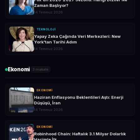
Zaman Başlıyor?
14 Temmuz 2026
TEKNOLOJI
Yapay Zeka Çağında Veri Merkezleri: New
York'tan Tarihi Adım
14 Temmuz 2026
Ekonomi
3 makale
EKONOMI
Haziran Enflasyonu Beklentileri Aştı: Enerji
Düşüşü, İran
14 Temmuz 2026
EKONOMI
Robinhood Chain: Haftalık 3.1 Milyar Dolarlık
Hacimle İlk