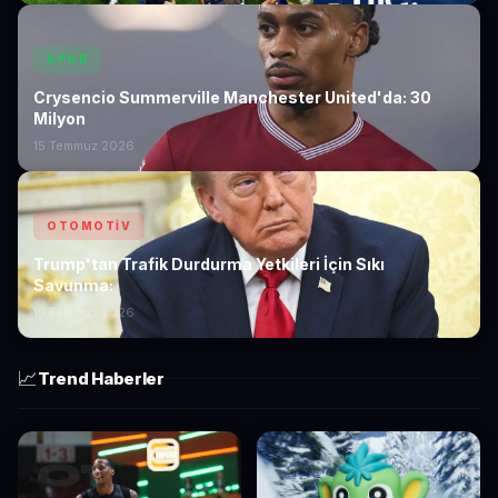
SPOR
Crysencio Summerville Manchester United'da: 30
Milyon
15 Temmuz 2026
OTOMOTIV
Trump'tan Trafik Durdurma Yetkileri İçin Sıkı
Savunma:
15 Temmuz 2026
📈
Trend Haberler
01
02