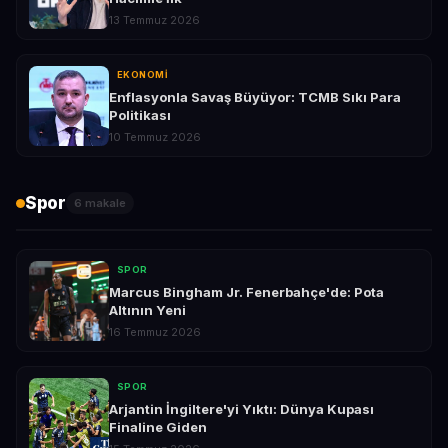
13 Temmuz 2026
EKONOMI
Enflasyonla Savaş Büyüyor: TCMB Sıkı Para
Politikası
10 Temmuz 2026
Spor
6 makale
SPOR
Marcus Bingham Jr. Fenerbahçe'de: Pota
Altının Yeni
16 Temmuz 2026
SPOR
Arjantin İngiltere'yi Yıktı: Dünya Kupası
Finaline Giden