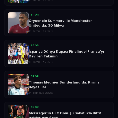
15 Temmuz 2026
SPOR
Crysencio Summerville Manchester
United'da: 30 Milyon
15 Temmuz 2026
SPOR
İspanya Dünya Kupası Finalinde! Fransa'yı
Deviren Takımın
15 Temmuz 2026
SPOR
Thomas Meunier Sunderland'da: Kırmızı
Beyazlılar
14 Temmuz 2026
SPOR
McGregor'ın UFC Dönüşü Sakatlıkla Bitti!
Poirier'den Şoke