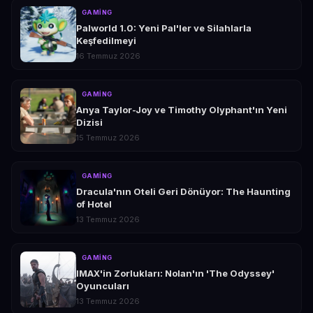
GAMING
Palworld 1.0: Yeni Pal'ler ve Silahlarla
Keşfedilmeyi
16 Temmuz 2026
GAMING
Anya Taylor-Joy ve Timothy Olyphant'ın Yeni
Dizisi
15 Temmuz 2026
GAMING
Dracula'nın Oteli Geri Dönüyor: The Haunting
of Hotel
13 Temmuz 2026
GAMING
IMAX'in Zorlukları: Nolan'ın 'The Odyssey'
Oyuncuları
13 Temmuz 2026