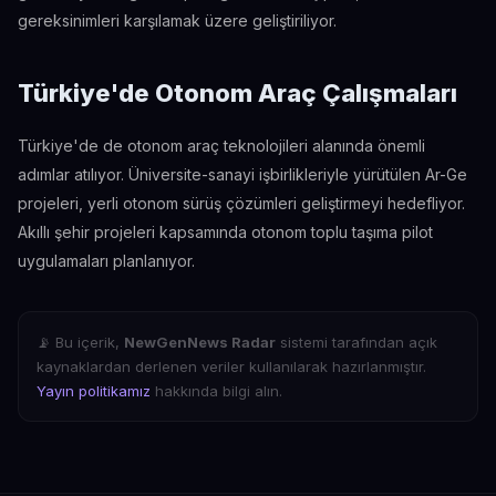
gereksinimleri karşılamak üzere geliştiriliyor.
Türkiye'de Otonom Araç Çalışmaları
Türkiye'de de otonom araç teknolojileri alanında önemli
adımlar atılıyor. Üniversite-sanayi işbirlikleriyle yürütülen Ar-Ge
projeleri, yerli otonom sürüş çözümleri geliştirmeyi hedefliyor.
Akıllı şehir projeleri kapsamında otonom toplu taşıma pilot
uygulamaları planlanıyor.
📡 Bu içerik,
NewGenNews Radar
sistemi tarafından açık
kaynaklardan derlenen veriler kullanılarak hazırlanmıştır.
Yayın politikamız
hakkında bilgi alın.