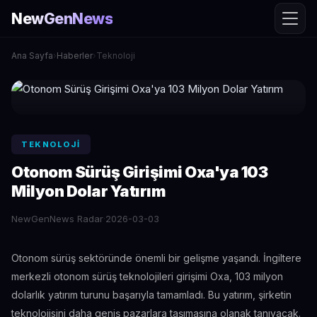
NewGenNews
Ana Sayfa
›
Haberler
›
Teknoloji
TEKNOLOJI
Otonom Sürüş Girişimi Oxa'ya 103
Milyon Dolar Yatırım
NewGenNews Radar
·
2026-03-03
Otonom sürüş sektöründe önemli bir gelişme yaşandı. İngiltere
merkezli otonom sürüş teknolojileri girişimi Oxa, 103 milyon
dolarlık yatırım turunu başarıyla tamamladı. Bu yatırım, şirketin
teknolojisini daha geniş pazarlara taşımasına olanak tanıyacak.